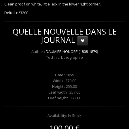
Clean proof on white, little lack in the lower right corner.
Delteil n°3200
QUELLE NOUVELLE DANS LE
JOURNAL
Author :
DAUMIER HONORÉ (1808-1879)
Technic: Lithographie
Date : 1859
Width : 270.00
Height : 255.00
Leaf width : 357.00
Leaf height : 272.00
Availability: In Stock
100.00 €